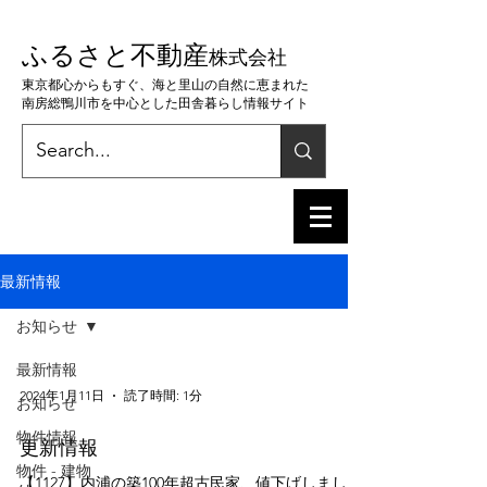
ふるさと不動産
株
式会社
東京都心からもすぐ、海と里山の自然に恵まれた
南房総鴨川市を中心とした田舎暮らし情報サイト
最新情報
お知らせ
最新情報
2024年1月11日
読了時間: 1分
お知らせ
物件情報
更新情報
物件 - 建物
【1127】内浦の築100年超古民家、値下げしまし