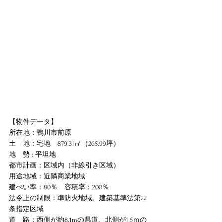
【物件データ】
所在地：鴨川市前原
土　地：
宅地　
879.31㎡（265.99坪）
地　勢 : 
平坦地
都市計画：区域内（非線引き区域）
用途地域：近隣商業地域
建ぺい率：80％　容積率：200％
法令上の制限：準防火地域、建築基準法第22
条指定区域
道　路：西側が約8.1mの県道、北側が1.5ｍの