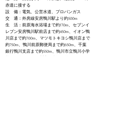
赤道に接する
設　備：電気、
公営水
道、プロパンガス
交　通：外房線安房鴨川駅より約500m
生　活：前原海水浴場まで約170m、セブンイ
レブン安房鴨川駅前店まで約450m、イオン鴨
川店まで約700m、マツモトキヨシ鴨川店まで
約750m、鴨川前原郵便局まで約650m、千葉
銀行鴨川支店まで約550m、鴨川市立鴨川小学
校まで約700m、鴨川市役所まで約2.0km、
現　況：建物有　更地渡し
引渡し：契約不適合責任免責
取引様態：一般媒介
この物件から徒歩１分の前原海水浴場は、日
本の渚１００選にも選ばれた美しい海岸。
どこかカリフォルニアを思わせる雰囲気もあ
り、地元では鴨フォルニアと呼ばれ、親しま
れています。
一年中サーファーが訪れる他、毎年夏になる
と多くの海水浴客で賑わいます。