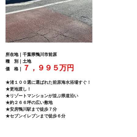
所在地｜千葉県鴨川市前原
種　別｜土地
７，９９５万円
価　格｜
★
渚１００選に選ばれた前原海水浴場すぐ！
★
更地渡し！
★
リゾートマンションが並ぶ県道沿い
★
約２６６坪の広い敷地
★
安房鴨川駅まで徒歩７分
★
セブンイレブンまで徒歩６分