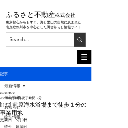
ふるさと不動産
株
式会社
東京都心からもすぐ、海と里山の自然に恵まれた
南房総鴨川市を中心とした田舎暮らし情報サイト
記事
最新情報
info094668
最新情報
2025年9月30日
読了時間: 2分
[1137] 前原海水浴場まで徒歩１分の
お知らせ
事業用地
物件情報
更新日：
5月9日
物件 - 建物付